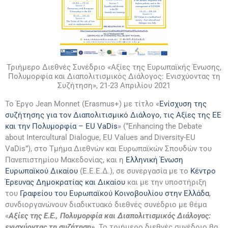
Τριήμερο Διεθνές Συνέδριο «Αξίες της Ευρωπαϊκής Ένωσης,
Πολυμορφία και Διαπολιτισμικός Διάλογος: Ενισχύοντας τη
Συζήτηση», 21-23 Απριλίου 2021
Το Έργο Jean Monnet (Εrasmus+) με τίτλο «
Ενίσχυση της
συζήτησης για τον Διαπολιτισμικό Διάλογο, τις Αξίες της ΕΕ
και την Πολυμορφία – EU VaDis
» (“Enhancing the Debate
about Intercultural Dialogue, EU Values and Diversity-EU
VaDis”), στο Τμήμα Διεθνών και Ευρωπαϊκών Σπουδών του
Πανεπιστημίου Μακεδονίας, και η
Ελληνική Ένωση
Ευρωπαϊκού Δικαίου
(Ε.Ε.Ε.Δ.), σε συνεργασία με το
Κέντρο
Έρευνας Δημοκρατίας και Δικαίου
και με την υποστήριξη
του
Γραφείου του Ευρωπαϊκού Κοινοβουλίου στην Ελλάδα
,
συνδιοργανώνουν διαδικτυακό διεθνές συνέδριο με θέμα
«
Αξίες της Ε.Ε., Πολυμορφία και Διαπολιτισμικός Διάλογος:
ενισχύοντας τη συζήτηση»
. Το τριήμερο διεθνές συνέδριο θα