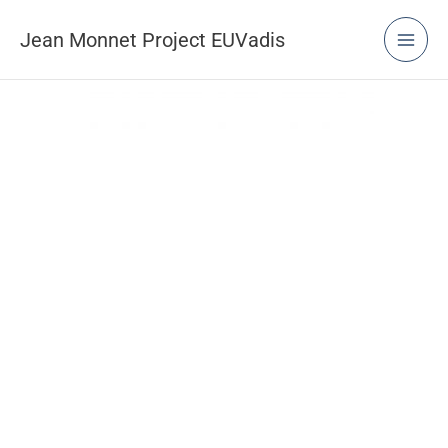
Μετάβαση
στο
Jean Monnet Project EUVadis
περιεχόμενο
Jean Monnet Project EUVadis