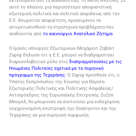
εκτεινόμενα από τα Βαλκάνια έως τη Μέση Ανατολή. Σε
αυτό το πλαίσιο, μια περισσότερο αποφασιστική
εξωτερική πολιτική και πολιτική ασφάλειας από την
Ε.Ε. θεωρείται απαραίτητη, προκειμένου να
αντιμετωπισθούν τα στρατηγικά προβλήματα που
αναδύονται από
το καινούργιο Ανατολικό Ζήτημα
.
Ο Ιρανός υπουργός Εξωτερικών Μοχάμεντ Ζαβάντ
Ζαρίφ δήλωσε ότι η Ε.Ε. μπορεί να διαδραματίσει
διαμεσολαβητικό ρόλο στις
διαπραγματεύσεις με τις
Ηνωμένες Πολιτείες σχετικά με το πυρηνικό
πρόγραμμα της Τεχεράνης
.
Ο Ζαρίφ πρόσθεσε ότι, ο
Ύπατος Εκπρόσωπος της Ένωσης για Θέματα
Εξωτερικής Πολιτικής και Πολιτικής Ασφαλείας/
Αντιπρόεδρος της Ευρωπαϊκής Επιτροπής Ζοζέπ
Μπορέλ, θα μπορούσε να συντονίσει μια ενδεχόμενη
συγχρονισμένη επιστροφή της Ουάσιγκτον και της
Τεχεράνης σε μια πυρηνική συμφωνία.