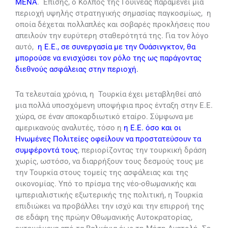
Μ
ΕΝΑ
. Επίσης, ο Κόλπος της Γουινέας παραμένει μια
περιοχή υψηλής στρατηγικής σημασίας παγκοσμίως, η
οποία δέχεται πολλαπλές και σοβαρές προκλήσεις που
απειλούν την ευρύτερη σταθερότητά της. Για τον λόγο
αυτό,
η Ε.Ε., σε συνεργασία με την Ουάσινγκτον, θα
μπορούσε να ενισχύσει τον ρόλο της ως παράγοντας
διεθνούς ασφάλειας στην περιοχή
.
Τα τελευταία χρόνια, η Τουρκία έχει μεταβληθεί από
μια πολλά υποσχόμενη υποψήφια προς ένταξη στην Ε.Ε.
χώρα, σε έναν αποκαρδιωτικό εταίρο. Σύμφωνα με
αμερικανούς αναλυτές, τόσο η
η Ε.Ε. όσο και οι
Ηνωμένες Πολιτείες οφείλουν να προστατεύσουν τα
συμφέροντά τους
, περιορίζοντας την τουρκική δράση
χωρίς, ωστόσο, να διαρρήξουν τους δεσμούς τους με
την Τουρκία στους τομείς της ασφάλειας και της
οικονομίας. Υπό το πρίσμα της νέο-οθωμανικής και
ιμπεριαλιστικής εξωτερικής της πολιτική, η Τουρκία
επιδιώκει να προβάλλει την ισχύ και την επιρροή της
σε εδάφη της πρώην Οθωμανικής Αυτοκρατορίας,