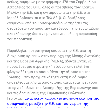
καθώς, σύμφωνα με το ψήφισμα 478 του Συμβουλίου
Ασφαλείας του ΟΗΕ, όλες οι πρεσβείες των Κρατών
Μελών της Ε.Ε. και η αντιπροσωπεία της Ε.Ε. στο
Ισραήλ βρίσκονται στο Τελ Αβίβ. Οι Βρυξέλλες
αναμένουν από το Κοσσυφοπέδιο να τηρήσει τις
δεσμεύσεις του προς την κατεύθυνση της ευρωπαϊκής
ολοκλήρωσης ώστε να μην υπονομευθεί η ευρωπαϊκή
του προοπτική.
Παράλληλα, η στρατηγική απουσία της Ε.Ε. από τη
διαχείριση κρίσεων στην περιοχή της Μέσης Ανατολής
και της Βορείου Αφρικής (ΜΕΝΑ), αδυνατώντας να
προσφέρει μια στρατηγική εξόδου, αποτελεί ένα
φλέγον ζήτημα το οποίο θίγει την αξιοπιστία της
Ένωσης. Στην πραγματικότητα, αυτή η αδυναμία
αποτελεσματικής ανταπόκρισης, καταστρατηγεί τόσο
το αρχικό πλάνο της Διακήρυξης της Βαρκελώνης όσο
και τις δεσμεύσεις της Ευρωπαϊκής Πολιτικής
Γειτονίας.
Είναι πλέον καιρός για μια επανεκκίνηση της
συνεργασίας μεταξύ της Ε.Ε. και των χωρών της